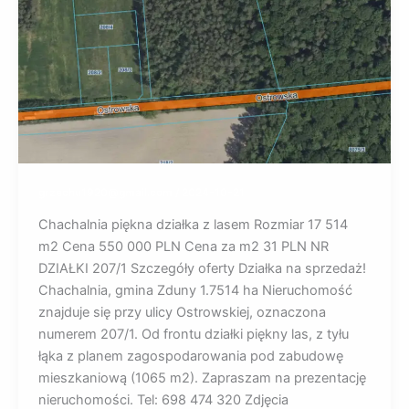
grzechu1920@gmail.com
/
2024-10-21
Chachalnia piękna działka z lasem Rozmiar 17 514
m2 Cena 550 000 PLN Cena za m2 31 PLN NR
DZIAŁKI 207/1 Szczegóły oferty Działka na sprzedaż!
Chachalnia, gmina Zduny 1.7514 ha Nieruchomość
znajduje się przy ulicy Ostrowskiej, oznaczona
numerem 207/1. Od frontu działki piękny las, z tyłu
łąka z planem zagospodarowania pod zabudowę
mieszkaniową (1065 m2). Zapraszam na prezentację
nieruchomości. Tel: 698 474 320 Zdjęcia