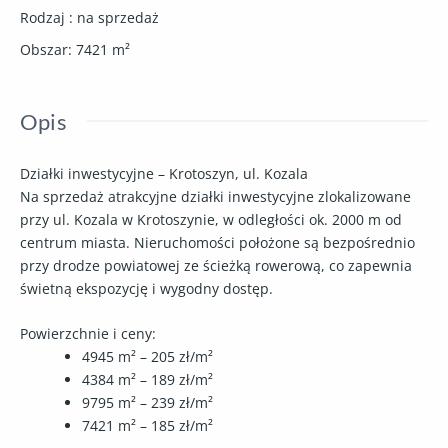
Rodzaj
:
na sprzedaż
Obszar
:
7421
m²
Opis
Działki inwestycyjne – Krotoszyn, ul. Kozala
Na sprzedaż atrakcyjne działki inwestycyjne zlokalizowane
przy ul. Kozala w Krotoszynie, w odległości ok.
2000 m od
centrum miasta
. Nieruchomości położone są bezpośrednio
przy drodze powiatowej ze ścieżką rowerową, co zapewnia
świetną ekspozycję i wygodny dostęp.
Powierzchnie i ceny:
4945 m²
–
205 zł/m²
4384 m²
–
189 zł/m²
9795 m²
–
239 zł/m²
7421 m²
–
185 zł/m²