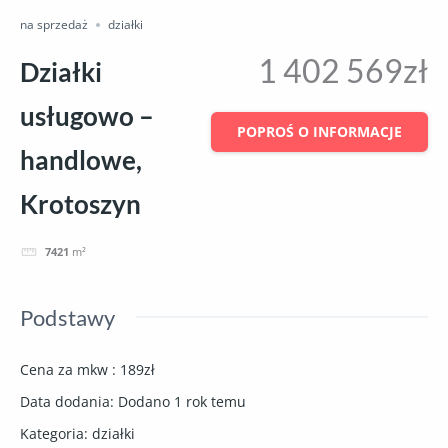
na sprzedaż
działki
1 402 569zł
Działki
usługowo –
POPROŚ O INFORMACJE
handlowe,
Krotoszyn
7421
m²
Podstawy
Cena za mkw
:
189zł
Data dodania
:
Dodano 1 rok temu
Kategoria
:
działki