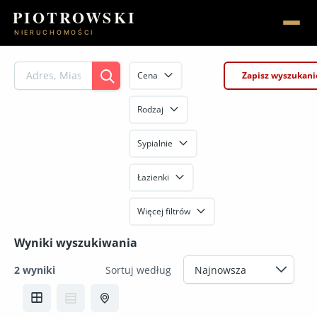
Przejdź
PIOTROWSKI
do
NIERUCHOMOŚCI
treści
Strona główna
Cena
Zapisz wyszukani
Nieruchomości
Rodzaj
Sypialnie
Kontakt
Łazienki
+48 698 474 320
Więcej filtrów
Wyniki wyszukiwania
2 wyniki
Sortuj według