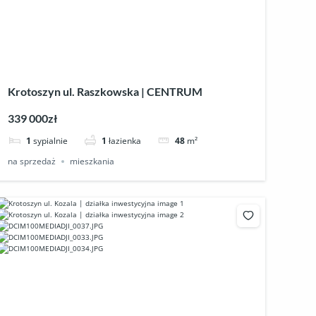
Krotoszyn ul. Raszkowska | CENTRUM
339 000zł
1
sypialnie
1
łazienka
48
m²
na sprzedaż
mieszkania