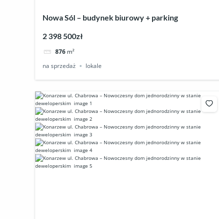
Nowa Sól – budynek biurowy + parking
2 398 500zł
876
m²
na sprzedaż
lokale