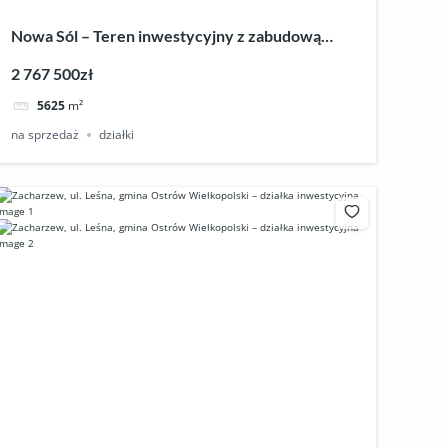
Nowa Sól – Teren inwestycyjny z zabudową
magazynowo–biurową
2 767 500zł
5625
m²
na sprzedaż
działki