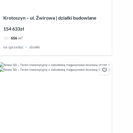
Krotoszyn – ul. Żwirowa | działki budowlane
154 633zł
656
m²
na sprzedaż
działki