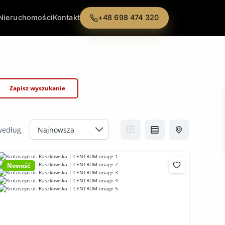
Nieruchomości
Kontakt
+48 698 474 320
Zapisz wyszukanie
według
Nowość