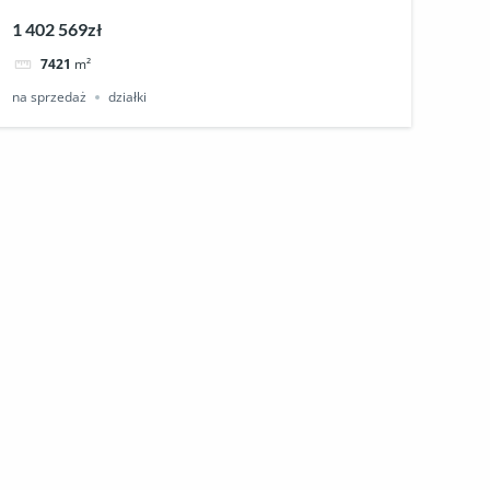
1 402 569zł
7421
m²
na sprzedaż
działki