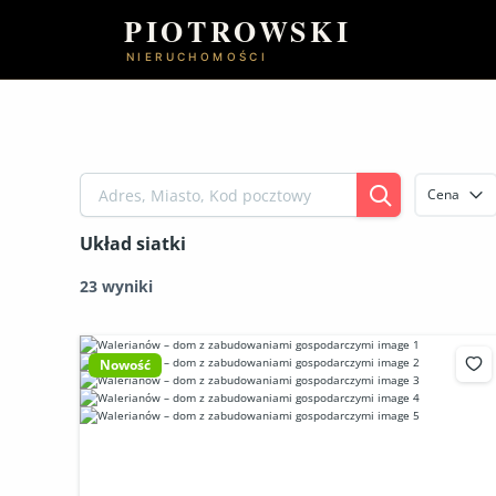
Przejdź
PIOTROWSKI
do
NIERUCHOMOŚCI
treści
Cena
Układ siatki
23 wyniki
Nowość