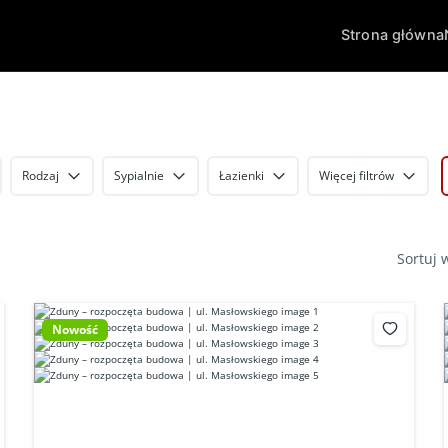
Strona główna
Rodzaj
Sypialnie
Łazienki
Więcej filtrów
Sortuj 
Nowość