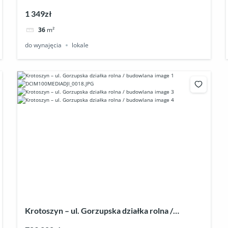
1 349zł
36
m²
do wynajęcia
lokale
Krotoszyn – ul. Gorzupska działka rolna /
budowlana