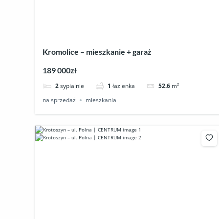
Kromolice – mieszkanie + garaż
189 000zł
2
sypialnie
1
łazienka
52.6
m²
na sprzedaż
mieszkania