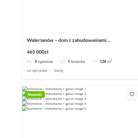
Walerianów – dom z zabudowaniami
gospodarczymi
465 000zł
5
sypialnie
1
łazienka
128
m²
na sprzedaż
domy
Nowość