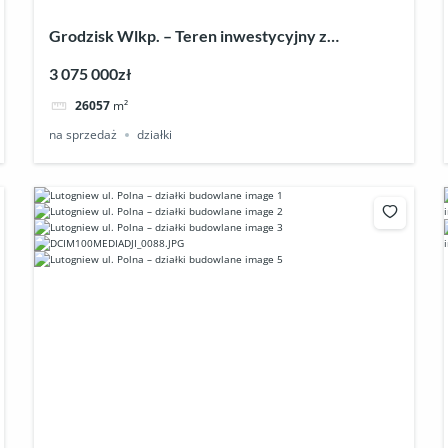
Grodzisk Wlkp. – Teren inwestycyjny z
zabudową magazynowo–produkcyjną
3 075 000zł
26057
m²
na sprzedaż
działki