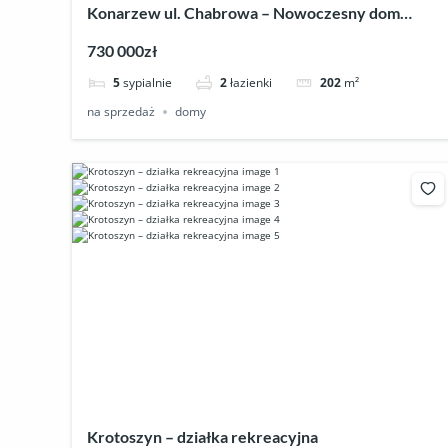
Konarzew ul. Chabrowa – Nowoczesny dom
jednorodzinny w stanie deweloperskim
730 000zł
5
sypialnie
2
łazienki
202
m²
na sprzedaż
domy
Krotoszyn – działka rekreacyjna