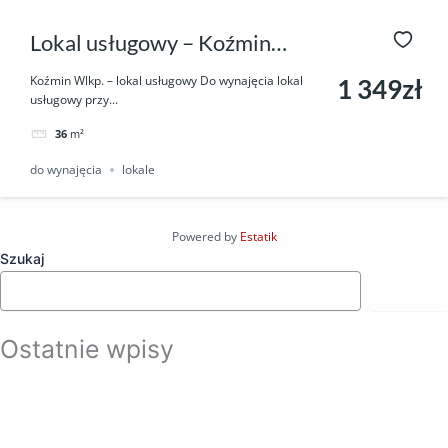
Lokal usługowy – Koźmin
Wlkp.
Koźmin Wlkp. – lokal usługowy Do wynajęcia lokal
1 349zł
usługowy przy...
36
m²
do wynajęcia
lokale
Powered by
Estatik
Szukaj
Szukaj
Ostatnie wpisy
Pomagamy w sprzedaży oraz wynajmie mieszkań
Pomagamy w sprzedaży oraz wynajmie mieszkań: Kompleksowy