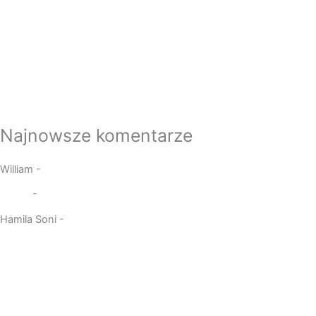
przewodnik
Pomagamy w sprzedaży oraz wynajmie mieszkań: Kompleksowy
przewodnik
Jak Skutecznie Pomagać w Sprzedaży oraz Wynajmie Mieszkań
Pomagamy w Sprzedaży oraz Wynajmie Mieszkań: Kompleksowy
Przewodnik
Najnowsze komentarze
William
-
Apartments designed by the leading interior experts
reland
-
Apartments designed by the leading interior experts
Hamila Soni
-
Apartments designed by the leading interior experts